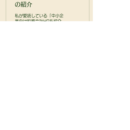
の紹介
私が愛読している「中小企
業向け税務会計HPを紹介
します。
http://www.kyousinkai.jp/index.htm
小さな会社の税務・経理
月々、年毎に参考にする記
事が多いです。
65
0
もっと見る
​大和田税理士事務所
〒329-2811
栃木県那須塩原市下田野430-57