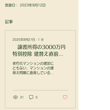
登録日： 2023年9月12日
記事
2025年8月27日
∙
1
分
譲渡所得の3000万円
特別控除 建替え直前に
一時的に入居審判所
老朽化マンションの増加に
「居住の実態なし」と判
ともない、マンションの建
替え問題に直面している所
断
有者は少なくない。こうし
たなか、建替え決議のタイ
ミングで賃貸していたマン
ションの賃貸借契約を解除
し、その後に自ら入居して
31
0
から売却した所有者が、居
住用財産の譲渡所得にかか