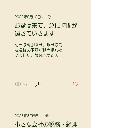
る3000万円特別控除を適
用しよう...
2025年8月12日
∙
1
分
お盆は来て、急に時間が
過ぎていきます。
明日は8月13日、昨日は高
速道路の下りが相当混んで
いました。故郷へ戻る人々
が 多いこと、十分に承知
しています。当地（下田
野）は、7月31日の夕方か
ら秋の気候に なりまし
た。（個人的意見） 8月
27
0
12日、九州や山口県では、
とんでもない大雨が降って
いますね。考えてみれ
ば、...
2025年8月6日
∙
1
分
小さな会社の税務・経理