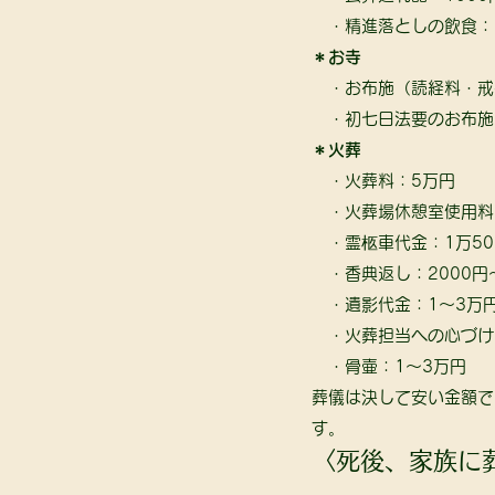
　・精進落としの飲食：6
＊お寺
　・お布施（読経料・戒
　・初七日法要のお布施
＊火葬
　・火葬料：5万円
　・火葬場休憩室使用料
　・霊柩車代金：1万50
　・香典返し：2000円
　・遺影代金：1～3万
　・火葬担当への心づけ：
　・骨壷：1～3万円 
葬儀は決して安い金額で
す。 
〈死後、家族に