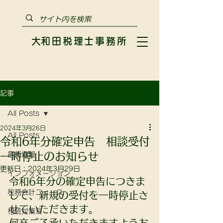
​大和田税理士事務所
記事
All Posts
2024年3月26日
All Posts
令和6年分確定申告 相談受付
一時停止のお知らせ
最新情報
更新日：
2024年3月29日
インフォメーション
令和6年分の確定申告につきま
税務会計ニュース
して、新規の受付を一時停止さ
せていただきます。
相続対策室