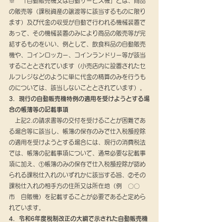
※　「自動販売機又は自動サービス機」とは、商品
の販売等（課税資産の譲渡等に該当するものに限り
ます）及び代金の収受が自動で行われる機械装置で
あって、その機械装置のみにより商品の販売等が完
結するものをいい、例として、飲食料品の自動販売
機や、コインロッカー、コインランドリー等が該当
することとされています（小売店内に設置されたセ
ルフレジなどのように単に代金の精算のみを行うも
のについては、該当しないこととされています）。
3．現行の自動販売機特例の適用を受けようとする場
合の帳簿等の記載事項
　上記2.の請求書等の交付を受けることが困難であ
る場合等に該当し、帳簿の保存のみで仕入税額控除
の適用を受けようとする場合には、現行の消費税法
では、帳簿の記載事項について、通常必要な記載事
項に加え、①帳簿のみの保存で仕入税額控除が認め
られる課税仕入れのいずれかに該当する旨、②その
課税仕入れの相手方の住所又は所在地（例　〇〇
市　自販機）を記載することが必要であると定めら
れています。
4．令和6年度税制改正の大綱で示された自動販売機