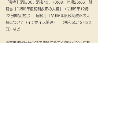
［参考］消法30、消令49、70の9、消規26の6、財
務省「令和6年度税制改正の大綱」（令和5年12月
22日閣議決定）、国税庁「令和6年度税制改正の大
綱について（インボイス関連）」（令和5年12月22
日）など
※文書作成日時点での法令に基づく内容となってお
ります。
　本情報の転載および著作権法に定められた条件以
外の複製等を禁じます。
税務会計ニュース
すべて表示
最新記事