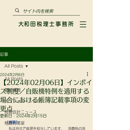
​大和田税理士事務所
記事
All Posts
2024年2月6日
All Posts
【2024年02月06日】インボイ
ス制度／自販機特例を適用する
最新情報
場合における帳簿記載事項の変
インフォメーション
更点
税務会計ニュース
更新日：
2024年2月15日
［相談］
相続対策室
　私は会社で経理を担当しています。　消費税の消