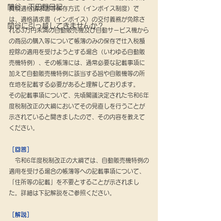
関谷・下田野日記
費税適格請求書等保存方式（インボイス制度）で
は、適格請求書（インボイス）の交付義務が免除さ
関谷に引っ越してきませんか？
れる3万円未満の自動販売機及び自動サービス機から
の商品の購入等について帳簿のみの保存で仕入税額
控除の適用を受けようとする場合（いわゆる自動販
売機特例）、その帳簿には、通常必要な記載事項に
加えて自動販売機特例に該当する旨や自販機等の所
在地を記載する必要があると理解しております。　
その記載事項について、先頃閣議決定された令和6年
度税制改正の大綱においてその見直しを行うことが
示されていると聞きましたので、その内容を教えて
ください。
［回答］
　令和6年度税制改正の大綱では、自動販売機特例の
適用を受ける場合の帳簿等への記載事項について、
「住所等の記載」を不要とすることが示されまし
た。詳細は下記解説をご参照ください。
［解説］