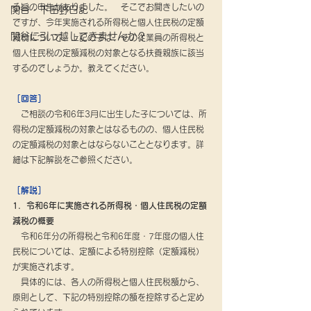
る旨の申告がありました。　そこでお聞きしたいの
関谷・下田野日記
ですが、今年実施される所得税と個人住民税の定額
関谷に引っ越してきませんか？
減税について、上記の子は、その従業員の所得税と
個人住民税の定額減税の対象となる扶養親族に該当
するのでしょうか。教えてください。
［回答］
　ご相談の令和6年3月に出生した子については、所
得税の定額減税の対象とはなるものの、個人住民税
の定額減税の対象とはならないこととなります。詳
細は下記解説をご参照ください。
［解説］
1．令和6年に実施される所得税・個人住民税の定額
減税の概要
　令和6年分の所得税と令和6年度・7年度の個人住
民税については、定額による特別控除（定額減税）
が実施されます。
　具体的には、各人の所得税と個人住民税額から、
原則として、下記の特別控除の額を控除すると定め