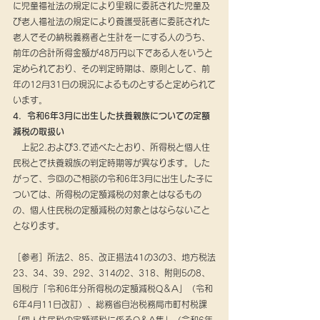
に児童福祉法の規定により里親に委託された児童及
び老人福祉法の規定により養護受託者に委託された
老人でその納税義務者と生計を一にする人のうち、
前年の合計所得金額が48万円以下である人をいうと
定められており、その判定時期は、原則として、前
年の12月31日の現況によるものとすると定められて
います。
4．令和6年3月に出生した扶養親族についての定額
減税の取扱い
　上記2.および3.で述べたとおり、所得税と個人住
民税とで扶養親族の判定時期等が異なります。した
がって、今回のご相談の令和6年3月に出生した子に
ついては、所得税の定額減税の対象とはなるもの
の、個人住民税の定額減税の対象とはならないこと
となります。
［参考］所法2、85、改正措法41の3の3、地方税法
23、34、39、292、314の2、318、附則5の8、
国税庁「令和6年分所得税の定額減税Q＆A」（令和
6年4月11日改訂）、総務省自治税務局市町村税課