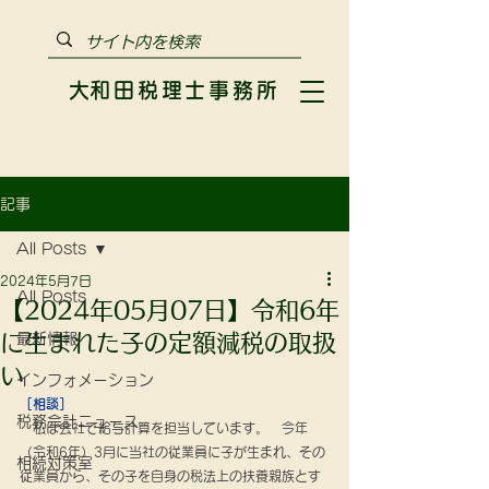
​大和田税理士事務所
記事
All Posts
2024年5月7日
All Posts
【2024年05月07日】令和6年
に生まれた子の定額減税の取扱
最新情報
い
インフォメーション
［相談］
税務会計ニュース
　私は会社で給与計算を担当しています。　今年
（令和6年）3月に当社の従業員に子が生まれ、その
相続対策室
従業員から、その子を自身の税法上の扶養親族とす