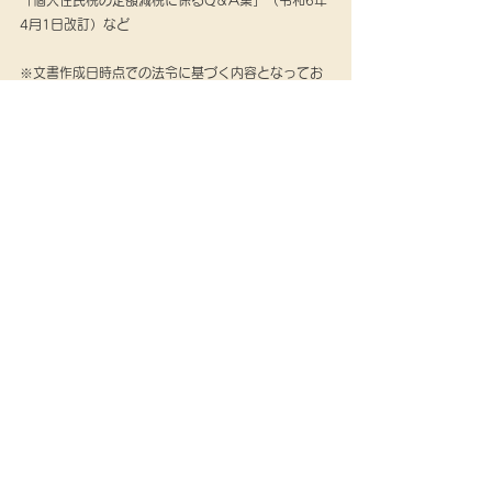
「個人住民税の定額減税に係るQ＆A集」（令和6年
4月1日改訂）など
※文書作成日時点での法令に基づく内容となってお
ります。
　本情報の転載および著作権法に定められた条件以
外の複製等を禁じます。
税務会計ニュース
すべて表示
最新記事