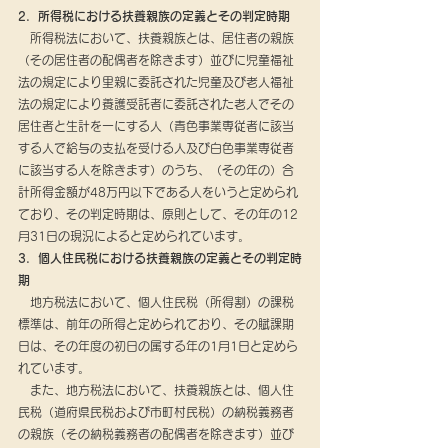
2．所得税における扶養親族の定義とその判定時期
　所得税法において、扶養親族とは、居住者の親族
（その居住者の配偶者を除きます）並びに児童福祉
法の規定により里親に委託された児童及び老人福祉
法の規定により養護受託者に委託された老人でその
居住者と生計を一にする人（青色事業専従者に該当
する人で給与の支払を受ける人及び白色事業専従者
に該当する人を除きます）のうち、（その年の）合
計所得金額が48万円以下である人をいうと定められ
ており、その判定時期は、原則として、その年の12
月31日の現況によると定められています。
3．個人住民税における扶養親族の定義とその判定時
期
　地方税法において、個人住民税（所得割）の課税
標準は、前年の所得と定められており、その賦課期
日は、その年度の初日の属する年の1月1日と定めら
れています。
　また、地方税法において、扶養親族とは、個人住
民税（道府県民税および市町村民税）の納税義務者
の親族（その納税義務者の配偶者を除きます）並び