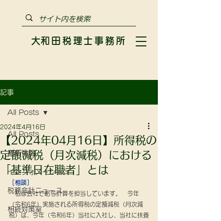
​大和田税理士事務所
記事
All Posts
2024年4月16日
All Posts
【2024年04月16日】所得税の
定額減税（月次減税）における
最新情報
「基準日在職者」とは
インフォメーション
［相談］
税務会計ニュース
　私は会社で給与計算を担当しています。　今年
（令和6年）実施される所得税の定額減税（月次減
相続対策室
税）は、今年（令和6年）当社に入社し、当社に扶養