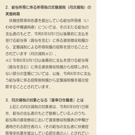
2．給与所得に係る所得税の定額減税（月次減税）の
実施時期
　扶養控除等申告書を提出している給与所得者（い
わゆる甲欄適用者）については、その主たる給与の
支払者のもとで、令和6年6月1日以後最初に支払を
受ける給与等（賞与を含む）に係る源泉徴収税額か
ら、定額減税による所得税額の控除を受けることと
されています（月次減税※2）。
※2 令和6年6月1日以後最初に支払を受ける給与等
（賞与を含む）に係る源泉徴収税額から控除しきれ
ない部分の金額については、以後、令和6年中に支払
う給与等に係る控除前税額から定額減税額を順次控
除することとされています。
3．月次減税の対象となる「基準日在職者」とは
　上記2.の月次減税の対象者は、令和6年6月1日現
在、給与の支払者のもとで勤務している人のうち、
給与等の源泉徴収において源泉徴収税額表の甲欄が
適用される居住者の人（その給与の支払者に扶養控
除等申告書を提出している居住者の人）とされてい