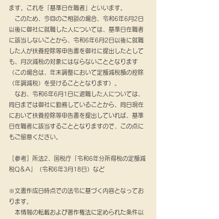
ます。これを「基準日在職者」といいます。
　このため、今回のご相談の場合、令和6年6月2日
以後に御社に就職した人については、基準日在職者
に該当しないことから、令和6年6月2日以後に就職
した人が扶養控除等申告書を御社に提出したとして
も、月次減税の対象にはならないこととなります
（この場合は、年末調整において定額減税額の控除
（年調減税）を受けることとなります）。
　なお、令和6年6月1日に退職した人については、
同日までは御社に勤務していることから、同日現在
において扶養控除等申告書を提出していれば、基準
日在職者に該当することとなりますので、この点に
もご留意ください。
［参考］所法2、国税庁「令和6年分所得税の定額減
税Q＆A」（令和6年3月18日）など
※文書作成日時点での法令に基づく内容となってお
ります。
　本情報の転載および著作権法に定められた条件以