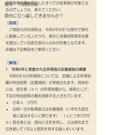
控除等申告書を提出したすべての従業員が対象とな
関谷・下田野日記
るのでしょうか。教えてください。
関谷に引っ越してきませんか？
［回答］
　ご相談の月次減税は、令和6年6月1日現在で御社
に勤務している人のうち、御社に扶養控除等申告書
を提出している居住者の人のみが対象となります。
詳細は下記解説をご参照ください。
［解説］
1．令和6年に実施される所得税の定額減税の概要
　令和6年分の所得税については、定額による所得税
額の特別控除（定額減税）が実施されます。具体的
には、居住者（※1）の所得税額から、原則として、
下記の特別控除の額を控除するとされています。
①本人：3万円
②同一生計配偶者又は扶養親族（いずれも居住
者に該当する人に限ります）：1人につき3万円
※1 居住者とは、国内に住所を有し、又は現在まで
引き続いて1年以上居所を有する個人をいいます。