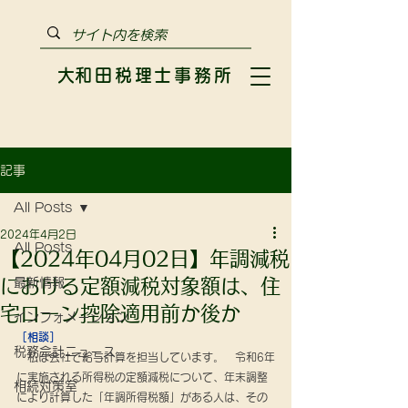
​大和田税理士事務所
記事
All Posts
2024年4月2日
All Posts
【2024年04月02日】年調減税
における定額減税対象額は、住
最新情報
宅ローン控除適用前か後か
インフォメーション
［相談］
税務会計ニュース
　私は会社で給与計算を担当しています。　令和6年
に実施される所得税の定額減税について、年末調整
相続対策室
により計算した「年調所得税額」がある人は、その