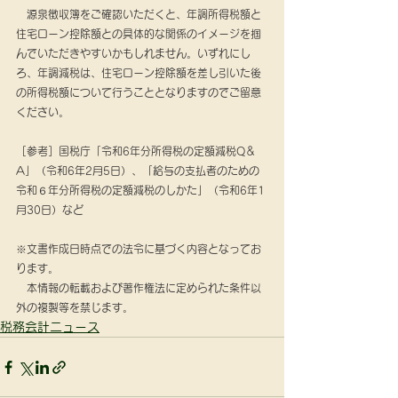
　源泉徴収簿をご確認いただくと、年調所得税額と
住宅ローン控除額との具体的な関係のイメージを掴
んでいただきやすいかもしれません。いずれにし
ろ、年調減税は、住宅ローン控除額を差し引いた後
の所得税額について行うこととなりますのでご留意
ください。
［参考］国税庁「令和6年分所得税の定額減税Q＆
A」（令和6年2月5日）、「給与の支払者のための
令和６年分所得税の定額減税のしかた」（令和6年1
月30日）など
※文書作成日時点での法令に基づく内容となってお
ります。
　本情報の転載および著作権法に定められた条件以
外の複製等を禁じます。
税務会計ニュース