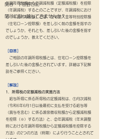
年調所得税額から年調減税額（定額減税額）を控除
関谷・下田野日記
（年調減税）するとのことですが、年調減税におけ
関谷に引っ越してきませんか？
る「年調所得税額」とは、住宅借入金等特別控除額
（住宅ローン控除額）を差し引く前の金額を指すの
でしょうか。それとも、差し引いた後の金額を指す
のでしょうか。教えてください。
［回答］
　ご相談の年調所得税額とは、住宅ローン控除額を
差し引いた後の金額とされています。詳細は下記解
説をご参照ください。
［解説］
1．所得税の定額減税の実施方法
　給与所得に係る所得税の定額減税は、①月次減税
（令和6年6月1日以後最初に支払を受ける給与等
（賞与を含む）に係る源泉徴収税額から定額減税額
を控除（※）する方法）と、②年調減税（年末調整
時における年調所得税額から定額減税額を控除する
方法）の2つの方法（時期）により行うこととされて