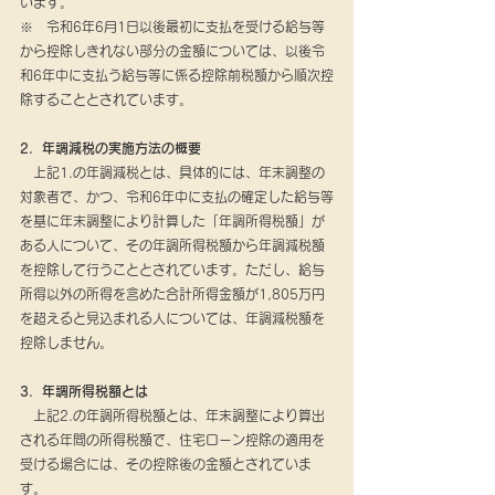
います。
※　令和6年6月1日以後最初に支払を受ける給与等
から控除しきれない部分の金額については、以後令
和6年中に支払う給与等に係る控除前税額から順次控
除することとされています。
2．年調減税の実施方法の概要
　上記1.の年調減税とは、具体的には、年末調整の
対象者で、かつ、令和6年中に支払の確定した給与等
を基に年末調整により計算した「年調所得税額」が
ある人について、その年調所得税額から年調減税額
を控除して行うこととされています。ただし、給与
所得以外の所得を含めた合計所得金額が1,805万円
を超えると見込まれる人については、年調減税額を
控除しません。
3．年調所得税額とは
　上記2.の年調所得税額とは、年末調整により算出
される年間の所得税額で、住宅ローン控除の適用を
受ける場合には、その控除後の金額とされていま
す。