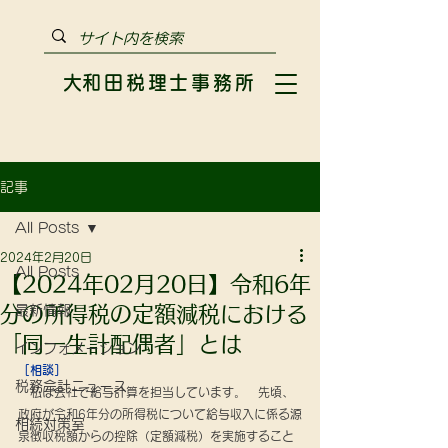
​大和田税理士事務所
記事
All Posts
2024年2月20日
All Posts
【2024年02月20日】令和6年
分の所得税の定額減税における
最新情報
「同一生計配偶者」とは
インフォメーション
［相談］
税務会計ニュース
　私は会社で給与計算を担当しています。　先頃、
政府が令和6年分の所得税について給与収入に係る源
相続対策室
泉徴収税額からの控除（定額減税）を実施すること