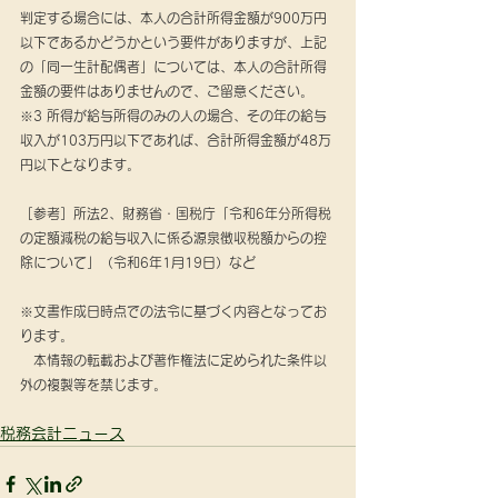
判定する場合には、本人の合計所得金額が900万円
以下であるかどうかという要件がありますが、上記
の「同一生計配偶者」については、本人の合計所得
金額の要件はありませんので、ご留意ください。
※3 所得が給与所得のみの人の場合、その年の給与
収入が103万円以下であれば、合計所得金額が48万
円以下となります。
［参考］所法2、財務省・国税庁「令和6年分所得税
の定額減税の給与収入に係る源泉徴収税額からの控
除について」（令和6年1月19日）など
※文書作成日時点での法令に基づく内容となってお
ります。
　本情報の転載および著作権法に定められた条件以
外の複製等を禁じます。
税務会計ニュース