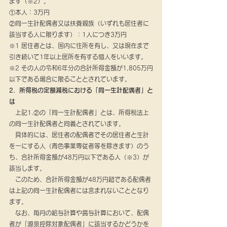
ます（※2）。
①本人：3万円
②同一生計配偶者又は扶養親族（いずれも居住者に
該当する人に限ります）：1人につき3万円
※1 居住者とは、国内に住所を有し、又は現在まで
引き続いて1年以上居所を有する個人をいいます。
※2 その人の令和6年分の合計所得金額が1,805万円
以下である場合に限ることとされています。
2．所得税の定額減税における「同一生計配偶者」と
は
　上記1.②の「同一生計配偶者」とは、所得税法上
の同一生計配偶者と同義とされています。
　具体的には、居住者の配偶者でその居住者と生計
を一にする人（青色事業専従者等を除きます）のう
ち、合計所得金額が48万円以下である人（※3）が
該当します。
　このため、合計所得金額が48万円超である配偶者
は上記の同一生計配偶者には含まれないこととなり
ます。
　なお、毎月の給与計算や賞与計算において、配偶
者が「源泉控除対象配偶者」に該当するかどうかを