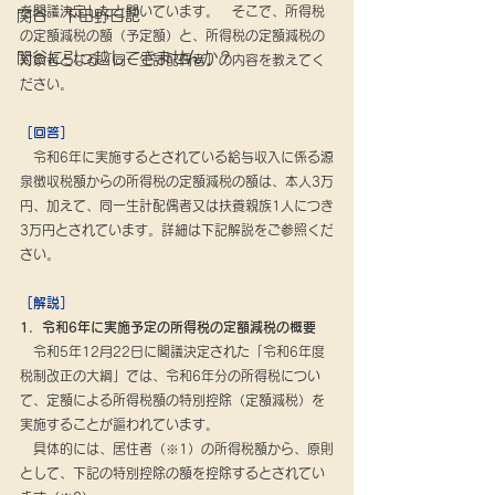
を閣議決定したと聞いています。　そこで、所得税
関谷・下田野日記
の定額減税の額（予定額）と、所得税の定額減税の
関谷に引っ越してきませんか？
対象者となる「同一生計配偶者」の内容を教えてく
ださい。
［回答］
　令和6年に実施するとされている給与収入に係る源
泉徴収税額からの所得税の定額減税の額は、本人3万
円、加えて、同一生計配偶者又は扶養親族1人につき
3万円とされています。詳細は下記解説をご参照くだ
さい。
［解説］
1．令和6年に実施予定の所得税の定額減税の概要
　令和5年12月22日に閣議決定された「令和6年度
税制改正の大綱」では、令和6年分の所得税につい
て、定額による所得税額の特別控除（定額減税）を
実施することが謳われています。
　具体的には、居住者（※1）の所得税額から、原則
として、下記の特別控除の額を控除するとされてい