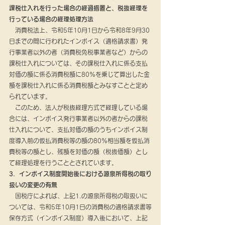
課税仕入れを行った場合の経過措置と、税抜経理を
行っている場合の経理処理方法
　消費税法上、令和5年10月1日から令和8年9月30
日までの間に行われたインボイス（適格請求書）発
行事業者以外の者（消費税免税事業者など）からの
課税仕入れについては、その課税仕入れに係る支払
対価の額に係る消費税額に80％を乗じて算出した金
額を課税仕入れに係る消費税額とみなすことと定め
られています。
　このため、法人が税抜経理方式で経理している場
合には、インボイス発行事業者以外の者からの課税
仕入れについて、支払対価の額のうちインボイス制
度導入前の仮払消費税等の額の80％相当額を仮払消
費税等の額とし、残額を対価の額（税抜価額）とし
て経理処理を行うこととされています。
3．インボイス制度開始後における源泉所得税の取り
扱いの変更の有無
　国税庁によれば、上記1.の源泉所得税の取扱いに
ついては、令和5年10月1日の消費税の適格請求書等
保存方式（インボイス制度）導入後において、上記