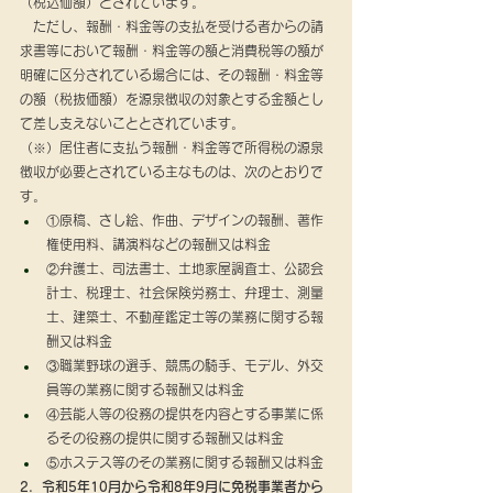
（税込価額）とされています。
　ただし、報酬・料金等の支払を受ける者からの請
求書等において報酬・料金等の額と消費税等の額が
明確に区分されている場合には、その報酬・料金等
の額（税抜価額）を源泉徴収の対象とする金額とし
て差し支えないこととされています。
（※）居住者に支払う報酬・料金等で所得税の源泉
徴収が必要とされている主なものは、次のとおりで
す。
①原稿、さし絵、作曲、デザインの報酬、著作
権使用料、講演料などの報酬又は料金
②弁護士、司法書士、土地家屋調査士、公認会
計士、税理士、社会保険労務士、弁理士、測量
士、建築士、不動産鑑定士等の業務に関する報
酬又は料金
③職業野球の選手、競馬の騎手、モデル、外交
員等の業務に関する報酬又は料金
④芸能人等の役務の提供を内容とする事業に係
るその役務の提供に関する報酬又は料金
⑤ホステス等のその業務に関する報酬又は料金
2．令和5年10月から令和8年9月に免税事業者から