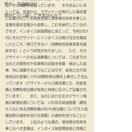
関谷・下田野日記
し、その報酬を支払っています。　その支払いにあ
たっては、従前から、デザイナーが発行した請求書
関谷に引っ越してきませんか？
に記載されている税抜金額に源泉徴収税率を乗じた
金額を請求金額から控除し、これを納付しているの
ですが、インボイス制度開始にあたって、令和5年9
月にそのデザイナーにインボイスの発行可否を確認
したところ「発行できない（消費税免税事業者を継
続する）」という回答がありました。　ただ、その
デザイナーへの支払報酬額については、これまでの
当社との関係性や成果物の品質を考慮・検討した結
果、特に減額するようなことはせず、従前どおり税
抜相当の金額に10％消費税相当額を上乗せして支払
っています（デザイナーからの請求書にも、税抜金
額と消費税相当額が従前と同様に区分して記載され
ています）。　また、当社におけるそのデザイン報
酬の経理処理については、いわゆる経過措置（課税
仕入れに係る消費税額の80％相当額について仕入税
額控除の適用を受ける措置）の適用を受けることと
しています。　上記のような場合、源泉徴収税率を
乗じるべき金額は、インボイス制度開始前と同様に