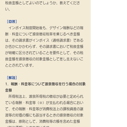
税抜金額としてよいのでしょうか。教えてくださ
い。
［回答］
　インボイス制度開始後も、デザイン報酬などの報
酬・料金について源泉徴収税率を乗じるべき金額
は、その請求書がインボイス（適格請求書）である
か否かにかかわらず、その請求書において税抜金額
が明確に区分されていることを要件として、その税
抜金額を源泉徴収の対象金額として差し支えないこ
ととされています。
［解説］
1．報酬・料金等について源泉徴収を行う場合の対象
金額
　所得税法上、源泉所得税の徴収が必要と定められ
ている報酬・料金等（※）が支払われる場合におい
て、その報酬・料金等が消費税法上の課税資産の譲
渡等の対価の額にも該当するときの源泉徴収の対象
金額は、原則として、消費税等の額を含めた金額