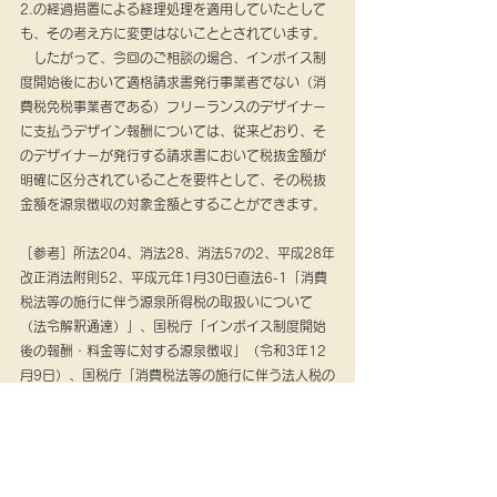
2.の経過措置による経理処理を適用していたとして
も、その考え方に変更はないこととされています。
　したがって、今回のご相談の場合、インボイス制
度開始後において適格請求書発行事業者でない（消
費税免税事業者である）フリーランスのデザイナー
に支払うデザイン報酬については、従来どおり、そ
のデザイナーが発行する請求書において税抜金額が
明確に区分されていることを要件として、その税抜
金額を源泉徴収の対象金額とすることができます。
［参考］所法204、消法28、消法57の2、平成28年
改正消法附則52、平成元年1月30日直法6-1「消費
税法等の施行に伴う源泉所得税の取扱いについて
（法令解釈通達）」、国税庁「インボイス制度開始
後の報酬・料金等に対する源泉徴収」（令和3年12
月9日）、国税庁「消費税法等の施行に伴う法人税の
取扱いについて」3の2、同（経過的取扱い）
（2）、国税庁「令和3年改正消費税経理通達関係Q
＆A」（令和3年2月）など