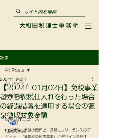
​大和田税理士事務所
記事
All Posts
2024年1月2日
All Posts
【2024年01月02日】免税事業
者から課税仕入れを行った場合
最新情報
の経過措置を適用する場合の源
インフォメーション
泉徴収対象金額
税務会計ニュース
［相談］
　当社は、業務の関係上、頻繁にフリーランスのデ
相続対策室
ザイナー（消費税免税事業者）にデザインを発注