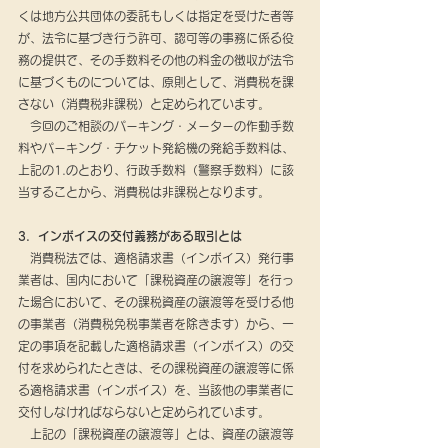
くは地方公共団体の委託もしくは指定を受けた者等
が、法令に基づき行う許可、認可等の事務に係る役
務の提供で、その手数料その他の料金の徴収が法令
に基づくものについては、原則として、消費税を課
さない（消費税非課税）と定められています。
　今回のご相談のパーキング・メーターの作動手数
料やパーキング・チケット発給機の発給手数料は、
上記の1.のとおり、行政手数料（警察手数料）に該
当することから、消費税は非課税となります。
3．インボイスの交付義務がある取引とは
　消費税法では、適格請求書（インボイス）発行事
業者は、国内において「課税資産の譲渡等」を行っ
た場合において、その課税資産の譲渡等を受ける他
の事業者（消費税免税事業者を除きます）から、一
定の事項を記載した適格請求書（インボイス）の交
付を求められたときは、その課税資産の譲渡等に係
る適格請求書（インボイス）を、当該他の事業者に
交付しなければならないと定められています。
　上記の「課税資産の譲渡等」とは、資産の譲渡等