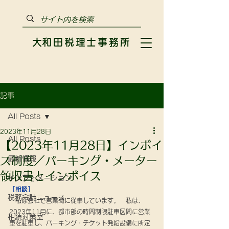
​大和田税理士事務所
記事
All Posts
2023年11月28日
All Posts
【2023年11月28日】インボイ
ス制度／パーキング・メーター
最新情報
領収書とインボイス
インフォメーション
［相談］
税務会計ニュース
　私は会社で営業職に従事しています。　私は、
2023年11月に、都市部の時間制限駐車区間に営業
相続対策室
車を駐車し、パーキング・チケット発給設備に所定