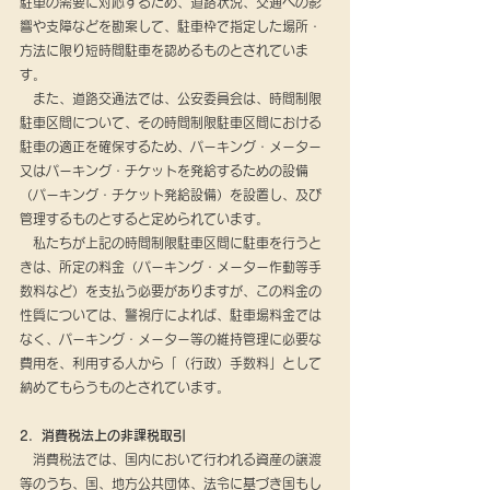
駐車の需要に対応するため、道路状況、交通への影
響や支障などを勘案して、駐車枠で指定した場所・
方法に限り短時間駐車を認めるものとされていま
す。
　また、道路交通法では、公安委員会は、時間制限
駐車区間について、その時間制限駐車区間における
駐車の適正を確保するため、パーキング・メーター
又はパーキング・チケットを発給するための設備
（パーキング・チケット発給設備）を設置し、及び
管理するものとすると定められています。
　私たちが上記の時間制限駐車区間に駐車を行うと
きは、所定の料金（パーキング・メーター作動等手
数料など）を支払う必要がありますが、この料金の
性質については、警視庁によれば、駐車場料金では
なく、パーキング・メーター等の維持管理に必要な
費用を、利用する人から「（行政）手数料」として
納めてもらうものとされています。
2．消費税法上の非課税取引
　消費税法では、国内において行われる資産の譲渡
等のうち、国、地方公共団体、法令に基づき国もし