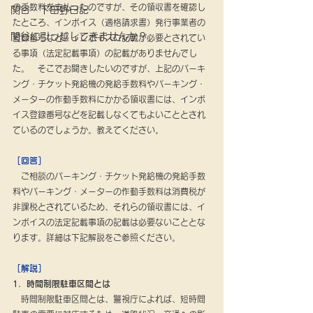
の手数料を支払ったのですが、その領収書を確認し
関谷・下田野日記
たところ、インボイス（適格請求書）発行事業者の
関谷に引っ越してきませんか？
登録番号など、インボイスに記載が必要とされてい
る事項（法定記載事項）の記載がありませんでし
た。　そこでお聞きしたいのですが、上記のパーキ
ング・チケット発給機の発給手数料やパーキング・
メーターの作動手数料にかかる領収書には、インボ
イス登録番号などを記載しなくてもよいこととされ
ているのでしょうか。教えてください。
［回答］
　ご相談のパーキング・チケット発給機の発給手数
料やパーキング・メーターの作動手数料は消費税が
非課税とされているため、それらの領収書には、イ
ンボイスの法定記載事項の記載は必要ないこととな
ります。詳細は下記解説をご参照ください。
［解説］
1．時間制限駐車区間とは
　時間制限駐車区間とは、警視庁によれば、短時間