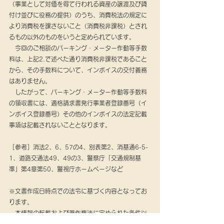
（事業として対価を得て行われる資産の譲渡及び貸
付け並びに役務の提供）のうち、消費税法の規定に
より消費税を課さないこと（消費税非課税）とされ
るもの以外のものをいうと定められています。
　今回のご相談のパーキング・メーター作動等手数
料は、上記2.で述べた通り消費税非課税であること
から、その手数料について、インボイスの交付義務
はありません。
　したがって、パーキング・メーター作動等手数料
の領収書には、適格請求書発行事業者登録番号（イ
ンボイス登録番号）その他のインボイスの法定記載
事項は記載されないこととなります。
［参考］消法2、6、57の4、別表第2、消基通6-5-
1、道路交通法49、49の3、警察庁「交通規制基
準」第4章第50、警視庁ホームページなど
※文書作成日時点での法令に基づく内容となってお
ります。
　本情報の転載および著作権法に定められた条件以