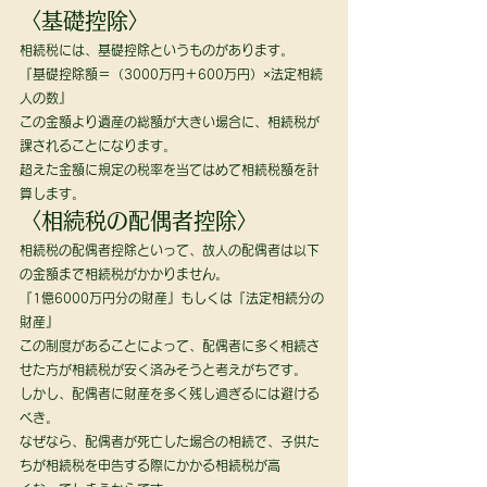
〈基礎控除〉 
相続税には、基礎控除というものがあります。 
『基礎控除額＝（3000万円＋600万円）×法定相続
人の数』 
この金額より遺産の総額が大きい場合に、相続税が
課されることになります。 
超えた金額に規定の税率を当てはめて相続税額を計
算します。 
〈相続税の配偶者控除〉 
相続税の配偶者控除といって、故人の配偶者は以下
の金額まで相続税がかかりません。 
『1億6000万円分の財産』もしくは『法定相続分の
財産』 
この制度があることによって、配偶者に多く相続さ
せた方が相続税が安く済みそうと考えがちです。 
しかし、配偶者に財産を多く残し過ぎるには避ける
べき。 
なぜなら、配偶者が死亡した場合の相続で、子供た
ちが相続税を申告する際にかかる相続税が高