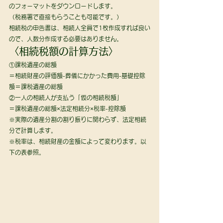
のフォーマットをダウンロードします。
（税務署で直接もらうことも可能です。） 
相続税の申告書は、相続人全員で1枚作成すれば良い
ので、人数分作成する必要はありません。 
〈相続税額の計算方法〉 
①課税遺産の総額
＝相続財産の評価額-葬儀にかかった費用-基礎控除
額＝課税遺産の総額 
②一人の相続人が支払う「仮の相続税額」
＝課税遺産の総額×法定相続分×税率-控除額
※実際の遺産分割の割り振りに関わらず、法定相続
分で計算します。
※税率は、相続財産の金額によって変わります。以
下の表参照。 