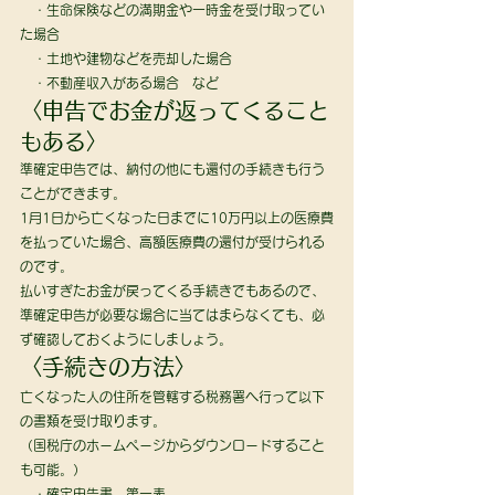
　・生命保険などの満期金や一時金を受け取ってい
た場合
　・土地や建物などを売却した場合
　・不動産収入がある場合　など 
〈申告でお金が返ってくること
もある〉 
準確定申告では、納付の他にも還付の手続きも行う
ことができます。 
1月1日から亡くなった日までに10万円以上の医療費
を払っていた場合、高額医療費の還付が受けられる
のです。 
払いすぎたお金が戻ってくる手続きでもあるので、
準確定申告が必要な場合に当てはまらなくても、必
ず確認しておくようにしましょう。 
〈手続きの方法〉 
亡くなった人の住所を管轄する税務署へ行って以下
の書類を受け取ります。
（国税庁のホームページからダウンロードすること
も可能。）
　・確定申告書　第一表