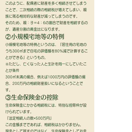
このように、配偶者に財産を多く相続させてしまう
ことで、二次相続の際の相続税が増えてしまい、親
族に残る相対的な財産が減ってしまうのです。 
そのため、親：子＝4：6の割合で財産を相続するの
が、遺産分割の黄金比になります。 
②小規模宅地等の特例 
小規模宅地等の特例というのは、『居住用の宅地の
うち300㎡まで自宅の評価額を80％減で計算するこ
とができる』というもの。
※ただし、亡くなった人と生計を同一にしていたこ
とが条件 
300㎡未満の場合、例えば1000万円の評価額の場
合、200万円の相続財産扱いになるということで
す。 
③生命保険金の控除 
生命保険金にかかる相続税には、特別な控除枠が設
けられています。 
『法定相続人の数×500万円』 
この金額までであれば、相続税はかかりません。 
現金として残すのではなく、生命保険金としてお金