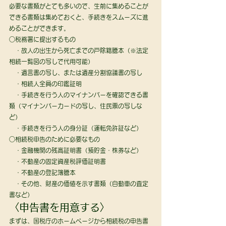
必要な書類がとても多いので、生前に集めることが
できる書類は集めておくと、手続きをスムーズに進
めることができます。 
○税務署に提出するもの
　・故人の出生から死亡までの戸除籍謄本（※法定
相続一覧図の写しで代用可能）
　・遺言書の写し、または遺産分割協議書の写し
　・相続人全員の印鑑証明
　・手続きを行う人のマイナンバーを確認できる書
類（マイナンバーカードの写し、住民票の写しな
ど）
　・手続きを行う人の身分証（運転免許証など） 
○相続税申告のために必要なもの
　・金融機関の残高証明書（預貯金・株券など）
　・不動産の固定資産税評価証明書
　・不動産の登記簿謄本
　・その他、財産の価値を示す書類（自動車の査定
書など） 
〈申告書を用意する〉 
まずは、国税庁のホームページから相続税の申告書