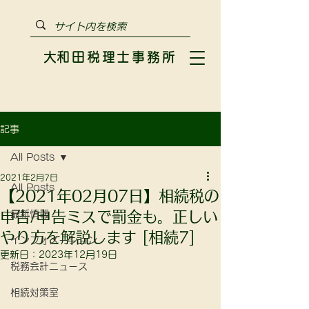
​大和田税理士事務所
記事
All Posts
2021年2月7日
All Posts
【2021年02月07日】相続税の
申告/申告ミスで罰金も。正しい
最新情報
やり方を解説します [相続7]
インフォメーション
更新日：
2023年12月19日
税務会計ニュース
相続対策室