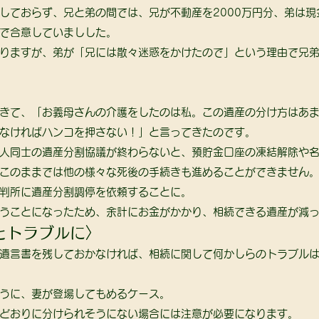
しておらず、兄と弟の間では、兄が不動産を2000万円分、弟は現
で合意していましした。 
りますが、弟が「兄には散々迷惑をかけたので」という理由で兄
きて、「お義母さんの介護をしたのは私。この遺産の分け方はあ
なければハンコを押さない！」と言ってきたのです。 
人同士の遺産分割協議が終わらないと、預貯金口座の凍結解除や
このままでは他の様々な死後の手続きも進めることができません。
判所に遺産分割調停を依頼することに。 
うことになったため、余計にお金がかかり、相続できる遺産が減っ
とトラブルに〉 
遺言書を残しておかなければ、相続に関して何かしらのトラブル
うに、妻が登場してもめるケース。 
どおりに分けられそうにない場合には注意が必要になります。 