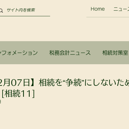
Home
ニュー
ンフォメーション
税務会計ニュース
相続対策室
か？
02月07日】相続を“争続”にしないた
[相続11]
日