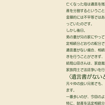
亡くなった母は遺言を残
産を分割するということ
金額的には不平等ではあ
っていたのです。 
しかし後日。 
弟の妻が兄の家にやって
定相続分どおりの配分で
遺言書がない場合、相続
きを行うことができず、
結局山田さんは、家庭裁
家族同士で法廷争いを行
〈遺言書がない
元々仲の良い兄弟でも、
ます。 
一番多いのが、今回のよ
特に、財産を法定相続分